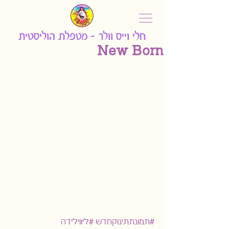
חלי וייס וולר - מ
טפלת הוליסטית
New Born
#תמונתתינוקחדש
#ליווילידה