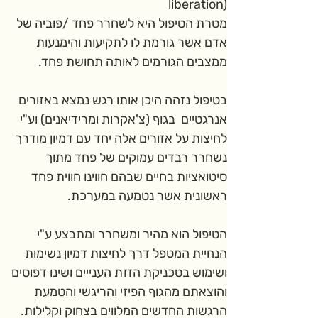
liberation)
מטרת הטיפול היא לשחרר פחד /פוביה של 
אדם אשר גורמת לו לתקיעות והימנעות 
ממצבים הגורמים לאותה תחושת פחד.
בטיפול נזהה היכן אותו רגש נמצא באזורים 
אנרגטיים  בגוף (צ'אקרות ומרידיאנים) וע"י  
לחיצות על אזורים אלה יחד עם דמיון מודרך 
נשחרר רבדים עמוקים של פחד מתוך 
סיטואציות בחיים שבהם חווינו חווית פחד 
ראשונית אשר נטמעה במערכת.
הטיפול הוא מהיר ומשחרר ומתבצע ע"י  
הנחיית המטפל דרך לחיצות דמיון נשימות 
ושימוש בטכניקת הזזת הענייים ושינו דפוסים 
והוצאתם מהגוף הפיזי והריגשי והטמעת 
הרגשות החדשים המלווים בצחוק וקלילות.